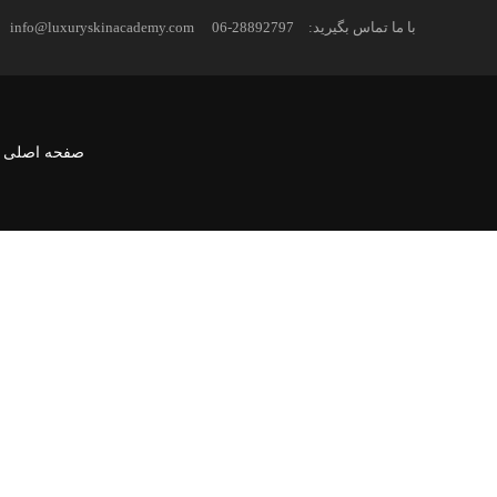
با ما تماس بگیرید:
06-28892797
info@luxuryskinacademy.com
صفحه اصلی