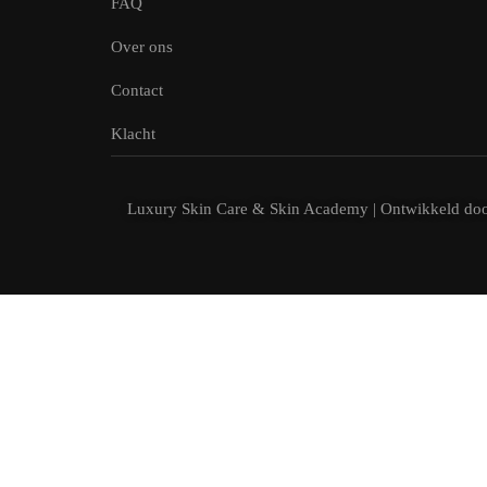
FAQ
Over ons
Contact
Klacht
Luxury Skin Care & Skin Academy | Ontwikkeld do