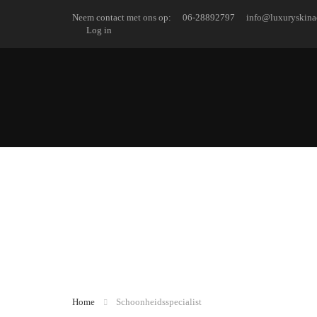
Neem contact met ons op:
06-28892797
info@luxuryskin
Log in
heidsspecialist
Home
Schoonheidsspecialist