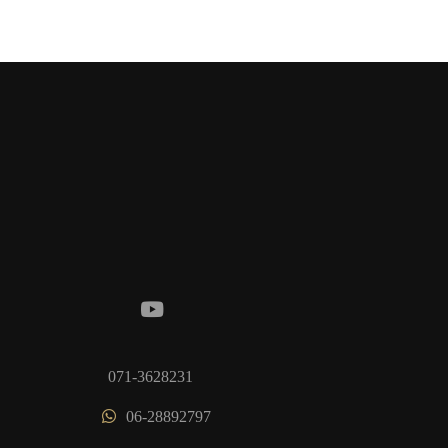
071-3628231
06-28892797